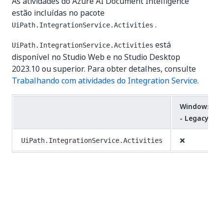
As atividades do Azure AI Document Intelligence
estão incluídas no pacote
.
UiPath.IntegrationService.Activities
está
UiPath.IntegrationService.Activities
disponível no Studio Web e no Studio Desktop
2023.10 ou superior. Para obter detalhes, consulte
Trabalhando com atividades do Integration Service
.
Windows
- Legacy
❌
UiPath.IntegrationService.Activities
Sim
Não
thumb_up
thumb_down