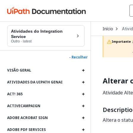
Open
Início
Ativi
Dropd
Atividades do Integration
to
Service
choos
Outro
·
latest
Importante :
produc
- Recolher
VISÃO GERAL
Alterar
ATIVIDADES DA UIPATH GENAI
Atividade Al
ACT! 365
ACTIVECAMPAIGN
Descripti
ADOBE ACROBAT SIGN
Altera o stat
ADOBE PDF SERVICES