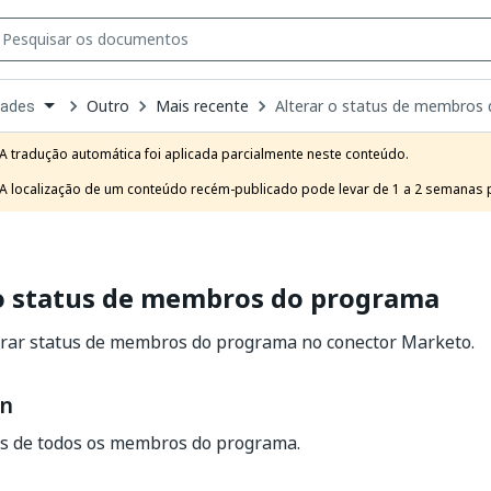
Outro
Mais recente
Alterar o status de membros
dades
own
e
A tradução automática foi aplicada parcialmente neste conteúdo.

t
A localização de um conteúdo recém-publicado pode levar de 1 a 2 semanas pa
 o status de membros do programa
terar status de membros do programa no conector Marketo.
on
us de todos os membros do programa.