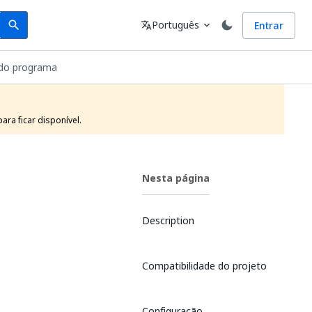
Search
Idioma
Português
Entrar
search
translate
expand_more
 do programa
ra ficar disponível.
Nesta página
Description
Compatibilidade do projeto
Configuração