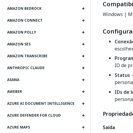
Compatibi
AMAZON BEDROCK
Windows | Mu
AMAZON CONNECT
Configura
AMAZON POLLY
Conexã
AMAZON SES
escolher
AMAZON TRANSCRIBE
Progra
ID de p
ANTHROPIC CLAUDE
Status
–
ASANA
persona
IDs de 
AWEBER
persona
AZURE AI DOCUMENT INTELLIGENCE
Propriedade
AZURE DEFENDER FOR CLOUD
Saída
AZURE MAPS