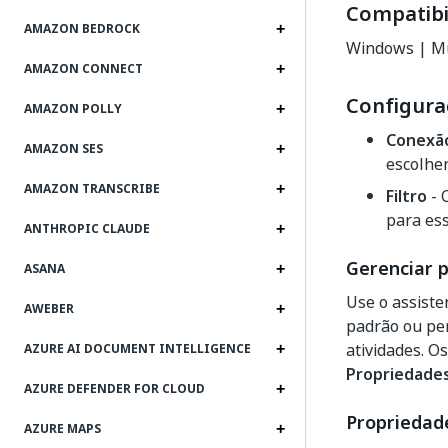
Compatibi
AMAZON BEDROCK
Windows | Mu
AMAZON CONNECT
Configura
AMAZON POLLY
Conexã
AMAZON SES
escolher
AMAZON TRANSCRIBE
Filtro
- 
para ess
ANTHROPIC CLAUDE
Gerenciar 
ASANA
Use o assist
AWEBER
padrão ou per
atividades. O
AZURE AI DOCUMENT INTELLIGENCE
Propriedade
AZURE DEFENDER FOR CLOUD
Propriedade
AZURE MAPS