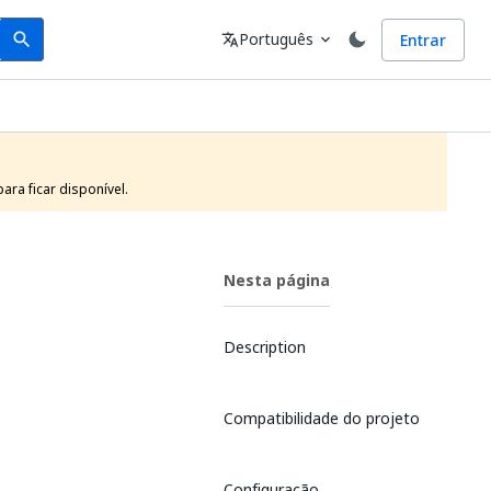
Search
Idioma
Português
Entrar
search
translate
expand_more
ra ficar disponível.
Nesta página
Description
Compatibilidade do projeto
Configuração