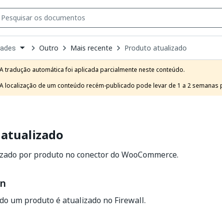
Outro
Mais recente
Produto atualizado
dades
own
e
A tradução automática foi aplicada parcialmente neste conteúdo.

t
A localização de um conteúdo recém-publicado pode levar de 1 a 2 semanas pa
 atualizado
lizado por produto no conector do WooCommerce.
on
o um produto é atualizado no Firewall.