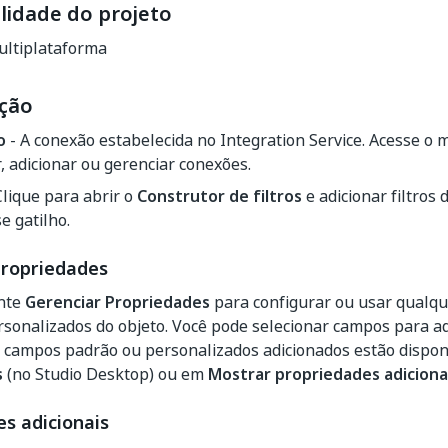
lidade do projeto
ltiplataforma
ção
o
- A conexão estabelecida no Integration Service. Acesse o
, adicionar ou gerenciar conexões.
Clique para abrir o
Construtor de filtros
e adicionar filtros 
e gatilho.
propriedades
ente
Gerenciar Propriedades
para configurar ou usar qualq
sonalizados do objeto. Você pode selecionar campos para adi
s campos padrão ou personalizados adicionados estão dispon
s
(no Studio Desktop) ou em
Mostrar propriedades adiciona
s adicionais