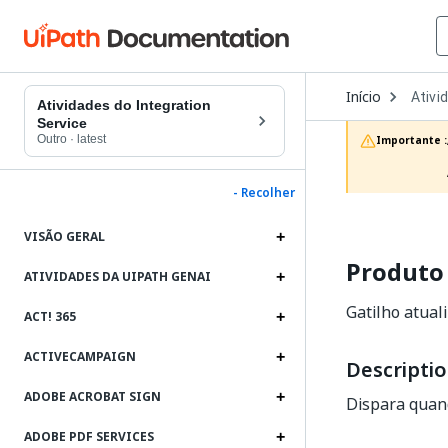
Open
Início
Ativi
Dropd
Atividades do Integration
to
Service
choos
Outro
·
latest
Importante :
produc
- Recolher
VISÃO GERAL
Produto
ATIVIDADES DA UIPATH GENAI
Gatilho atua
ACT! 365
ACTIVECAMPAIGN
Descripti
ADOBE ACROBAT SIGN
Dispara quand
ADOBE PDF SERVICES