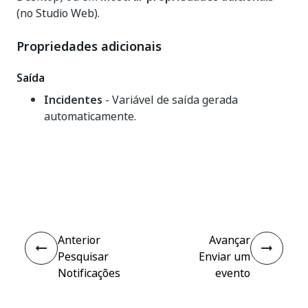
(no Studio Web).
Propriedades adicionais
Saída
Incidentes
- Variável de saída gerada
automaticamente.
Sim
Não
thumb_up
thumb_down
Anterior
Avançar
Pesquisar
Enviar um
Notificações
evento