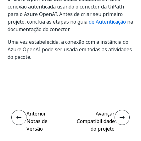
conexão autenticada usando o conector da UiPath
para o Azure OpenAI. Antes de criar seu primeiro
projeto, conclua as etapas no guia
de Autenticação
na
documentação do conector.
Uma vez estabelecida, a conexão com a instância do
Azure OpenAI pode ser usada em todas as atividades
do pacote.
Sim
Não
thumb_up
thumb_down
Anterior
Avançar
Notas de
Compatibilidade
Versão
do projeto