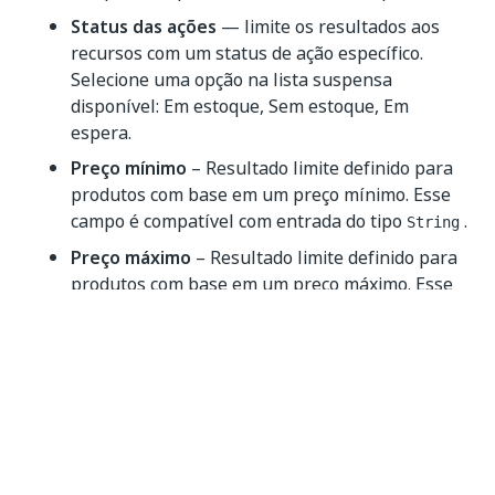
Status das ações
— limite os resultados aos
recursos com um status de ação específico.
Selecione uma opção na lista suspensa
disponível: Em estoque, Sem estoque, Em
espera.
Preço mínimo
– Resultado limite definido para
produtos com base em um preço mínimo. Esse
campo é compatível com entrada do tipo
.
String
Preço máximo
– Resultado limite definido para
produtos com base em um preço máximo. Esse
campo é compatível com entrada do tipo
.
String
Saída
Produtos
- O objeto de resposta completo para
produtos. Variável de saída gerada
automaticamente.