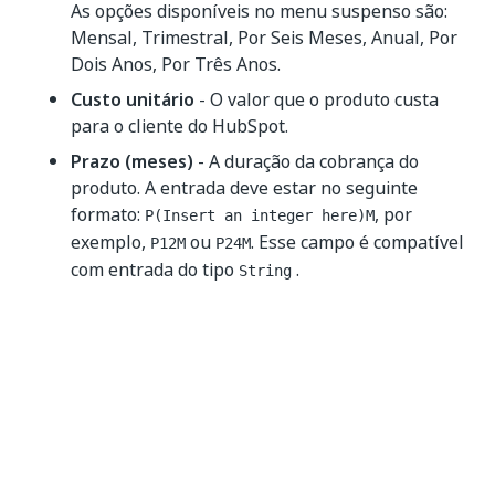
As opções disponíveis no menu suspenso são:
Mensal, Trimestral, Por Seis Meses, Anual, Por
Dois Anos, Por Três Anos.
Custo unitário
- O valor que o produto custa
para o cliente do HubSpot.
Prazo (meses)
- A duração da cobrança do
produto. A entrada deve estar no seguinte
formato:
, por
P(Insert an integer here)M
exemplo,
ou
. Esse campo é compatível
P12M
P24M
com entrada do tipo
.
String
Saída
Produtos
– Variável de saída gerada
automaticamente.
Sim
Não
thumb_up
thumb_down