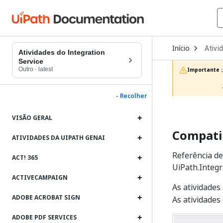
Open
Início
Ativi
Dropd
Atividades do Integration
to
Service
choos
Outro
·
latest
Importante :
produc
- Recolher
VISÃO GERAL
Compatib
ATIVIDADES DA UIPATH GENAI
Referência de
ACT! 365
UiPath.Integra
ACTIVECAMPAIGN
As atividade
ADOBE ACROBAT SIGN
As atividades
ADOBE PDF SERVICES