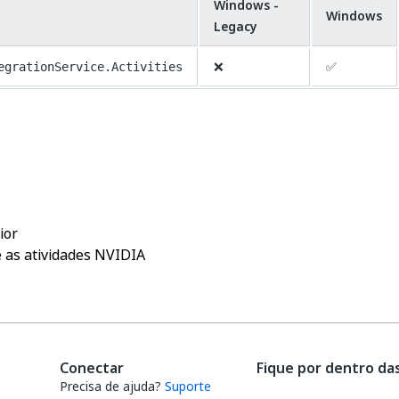
Windows -
Windows
Legacy
❌
✅
egrationService.Activities
Sim
Não
thumb_up
thumb_down
ior
 as atividades NVIDIA
Conectar
Fique por dentro da
Precisa de ajuda?
Suporte