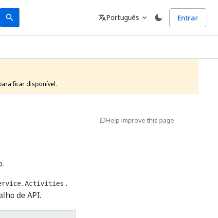
Search
Idioma
Português
Entrar
search
translate
expand_more
ra ficar disponível.
Help improve this page
o.
.
ervice.Activities
alho de API.