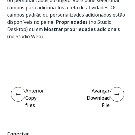
ou personalizados do objeto. Você pode selecionar
campos para adicioná-los à tela de atividades. Os
campos padrão ou personalizados adicionados estão
disponíveis no painel
Propriedades
(no Studio
Desktop) ou em
Mostrar propriedades adicionais
(no Studio Web).
Sim
Não
thumb_up
thumb_down
Anterior
Avançar
Copy
Download
files
File
Conectar