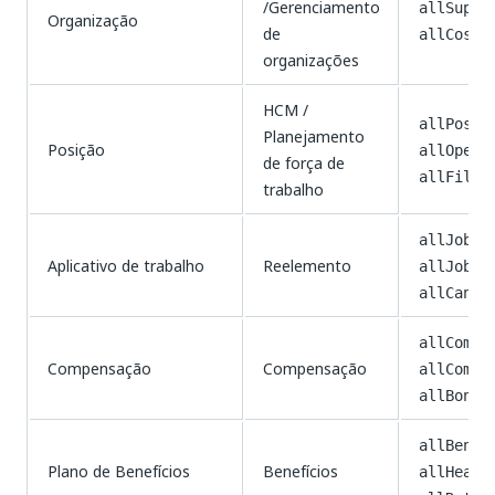
/Gerenciamento
allSuper
Organização
de
allCostC
organizações
HCM /
allPosit
Planejamento
Posição
allOpenP
de força de
allFille
trabalho
allJobAp
Aplicativo de trabalho
Reelemento
allJobRe
allCandi
allCompe
Compensação
Compensação
allCompe
allBonus
allBenef
Plano de Benefícios
Benefícios
allHealt