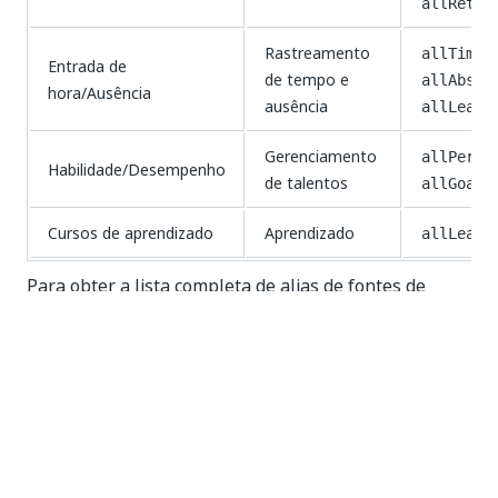
allRetir
Rastreamento
allTimeE
Entrada de
de tempo e
allAbsen
hora/Ausência
ausência
allLeave
Gerenciamento
allPerfo
Habilidade/Desempenho
de talentos
allGoals
Cursos de aprendizado
Aprendizado
allLearn
Para obter a lista completa de alias de fontes de
dados e suas descrições, consulte
Referências
técnicas
.
Seleção de campo padrão
Quando uma origem de dados é selecionada, a
atividade gera uma consulta WQL padrão que
seleciona apenas campos simples e seguros. Campos