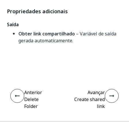
Propriedades adicionais
Saída
Obter link compartilhado
– Variável de saída
gerada automaticamente.
Sim
Não
thumb_up
thumb_down
Anterior
Avançar
Delete
Create shared
Folder
link