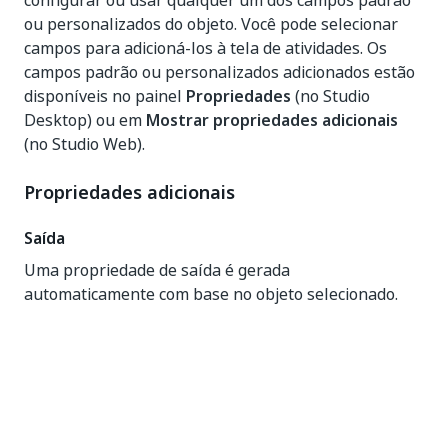
configurar ou usar qualquer um dos campos padrão
ou personalizados do objeto. Você pode selecionar
campos para adicioná-los à tela de atividades. Os
campos padrão ou personalizados adicionados estão
disponíveis no painel
Propriedades
(no Studio
Desktop) ou em
Mostrar propriedades adicionais
(no Studio Web).
Propriedades adicionais
Saída
Uma propriedade de saída é gerada
automaticamente com base no objeto selecionado.
Sim
Não
thumb_up
thumb_down