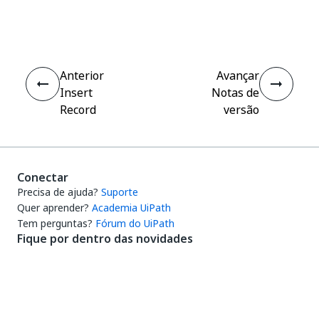
Sim
Não
thumb_up
thumb_down
Anterior
Avançar
Insert
Notas de
Record
versão
Conectar
Precisa de ajuda?
Suporte
Quer aprender?
Academia UiPath
Tem perguntas?
Fórum do UiPath
Fique por dentro das novidades