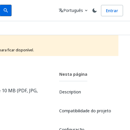
Search
Idioma
Português
Entrar
search
translate
expand_more
ra ficar disponível.
Nesta página
 10 MB (PDF, JPG,
Description
Compatibilidade do projeto
Configuração