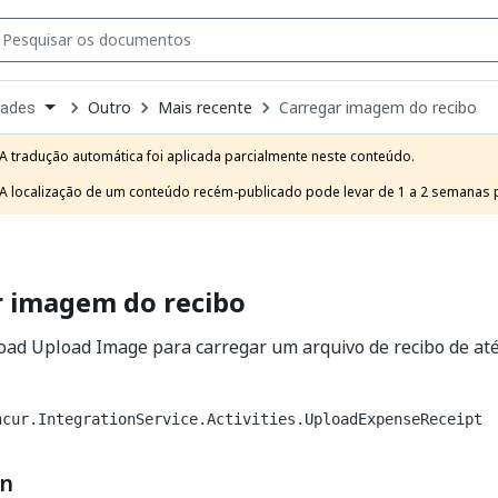
Outro
Mais recente
Carregar imagem do recibo
dades
own
e
A tradução automática foi aplicada parcialmente neste conteúdo.

t
A localização de um conteúdo recém-publicado pode levar de 1 a 2 semanas pa
r imagem do recibo
oad Upload Image para carregar um arquivo de recibo de até
ncur.IntegrationService.Activities.UploadExpenseReceipt
on