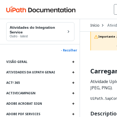
Open
Início
Ativi
Dropd
Atividades do Integration
to
Service
choos
Outro
·
latest
Importante :
produc
- Recolher
VISÃO GERAL
Carrega
ATIVIDADES DA UIPATH GENAI
Atividade Upl
ACT! 365
JPEG, PNG).
ACTIVECAMPAIGN
UiPath.SapCo
ADOBE ACROBAT SIGN
Descripti
ADOBE PDF SERVICES