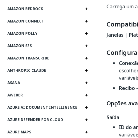
Carrega um ar
AMAZON BEDROCK
AMAZON CONNECT
Compatibi
AMAZON POLLY
Janelas
|
Pla
AMAZON SES
Configura
AMAZON TRANSCRIBE
Conexã
escolher
ANTHROPIC CLAUDE
variáve
ASANA
Recibo
-
AWEBER
Opções av
AZURE AI DOCUMENT INTELLIGENCE
Saída
AZURE DEFENDER FOR CLOUD
ID do a
AZURE MAPS
variáve