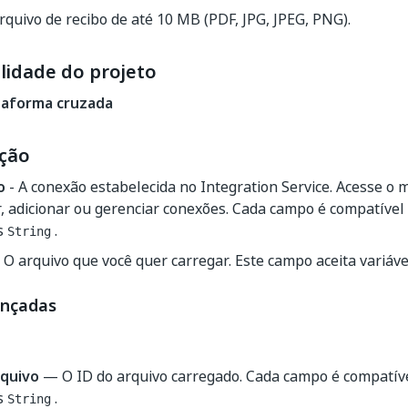
quivo de recibo de até 10 MB (PDF, JPG, JPEG, PNG).
lidade do projeto
taforma cruzada
ção
o
- A conexão estabelecida no Integration Service. Acesse o
, adicionar ou gerenciar conexões. Cada campo é compatível
is
.
String
 O arquivo que você quer carregar. Este campo aceita variáv
ançadas
rquivo
— O ID do arquivo carregado. Cada campo é compatíve
is
.
String