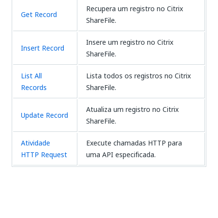
Recupera um registro no Citrix
Get Record
ShareFile.
Insere um registro no Citrix
Insert Record
ShareFile.
List All
Lista todos os registros no Citrix
Records
ShareFile.
Atualiza um registro no Citrix
Update Record
ShareFile.
Atividade
Execute chamadas HTTP para
HTTP Request
uma API especificada.
Sim
Não
thumb_up
thumb_down