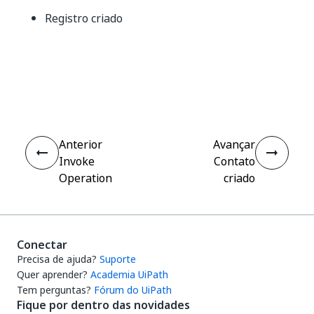
Registro criado
Sim
Não
thumb_up
thumb_down
Anterior
Avançar
Invoke
Contato
Operation
criado
Conectar
Precisa de ajuda?
Suporte
Quer aprender?
Academia UiPath
Tem perguntas?
Fórum do UiPath
Fique por dentro das novidades