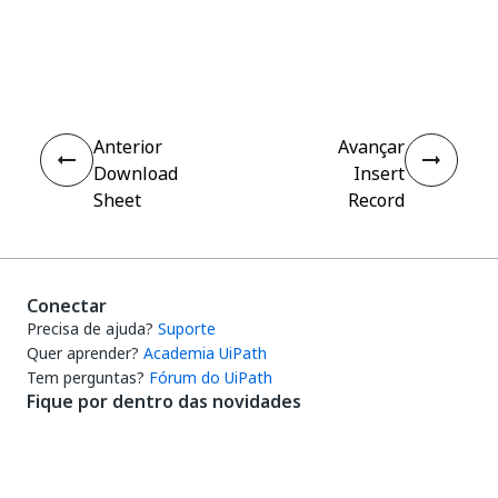
Sim
Não
thumb_up
thumb_down
Anterior
Avançar
Download
Insert
Sheet
Record
Conectar
Precisa de ajuda?
Suporte
Quer aprender?
Academia UiPath
Tem perguntas?
Fórum do UiPath
Fique por dentro das novidades