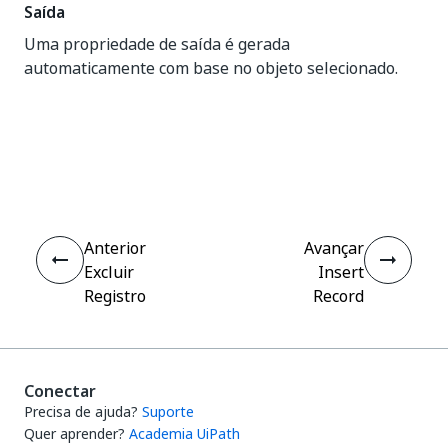
Saída
Uma propriedade de saída é gerada
automaticamente com base no objeto selecionado.
Sim
Não
thumb_up
thumb_down
Anterior
Avançar
Excluir
Insert
Registro
Record
Conectar
Precisa de ajuda?
Suporte
Quer aprender?
Academia UiPath