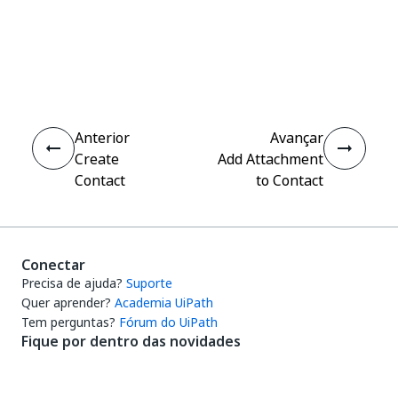
Sim
Não
thumb_up
thumb_down
Anterior
Avançar
Create
Add Attachment
Contact
to Contact
Conectar
Precisa de ajuda?
Suporte
Quer aprender?
Academia UiPath
Tem perguntas?
Fórum do UiPath
Fique por dentro das novidades