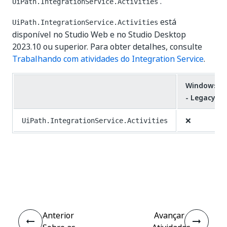
.
UiPath.IntegrationService.Activities
está
UiPath.IntegrationService.Activities
disponível no Studio Web e no Studio Desktop
2023.10 ou superior. Para obter detalhes, consulte
Trabalhando com atividades do Integration Service
.
Windows
- Legacy
❌
UiPath.IntegrationService.Activities
Sim
Não
thumb_up
thumb_down
Anterior
Avançar