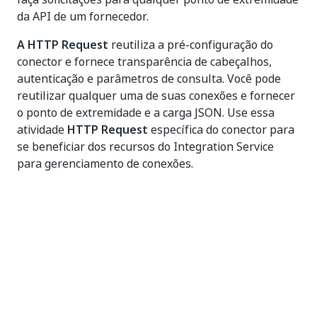
da API de um fornecedor.
A HTTP Request
reutiliza a pré-configuração do
conector e fornece transparência de cabeçalhos,
autenticação e parâmetros de consulta. Você pode
reutilizar qualquer uma de suas conexões e fornecer
o ponto de extremidade e a carga JSON. Use essa
atividade
HTTP Request
específica do conector para
se beneficiar dos recursos do Integration Service
para gerenciamento de conexões.
Para saber mais, consulte a página
Atividade HTTP
Request
.
9 de abril de 2024
Novos recursos
Esse pacote de atividades agora é sempre exibido no