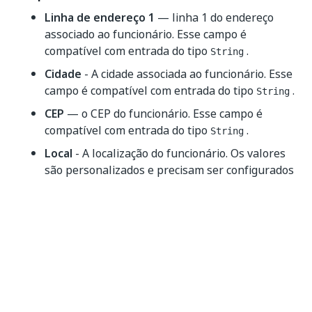
Linha de endereço 1
— linha 1 do endereço
associado ao funcionário. Esse campo é
compatível com entrada do tipo
.
String
Cidade
- A cidade associada ao funcionário. Esse
campo é compatível com entrada do tipo
.
String
CEP
— o CEP do funcionário. Esse campo é
compatível com entrada do tipo
.
String
Local
- A localização do funcionário. Os valores
são personalizados e precisam ser configurados
em sua conta em
Configurações
>
Campos de
funcionários
antes de serem usados aqui.
Consulte a
documentação do BambooHR
para
saber como configurar esses valores. Esse
campo é compatível com entrada do tipo
.
String
Cargo
— o título do trabalho do funcionário. Os
valores são personalizados e precisam ser
configurados em sua conta em
Configurações
>