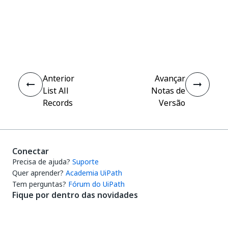
Sim
Não
thumb_up
thumb_down
Anterior
Avançar
List All
Notas de
Records
Versão
Conectar
Precisa de ajuda?
Suporte
Quer aprender?
Academia UiPath
Tem perguntas?
Fórum do UiPath
Fique por dentro das novidades