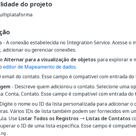
lidade do projeto
ltiplataforma
ção
o
- A conexão estabelecida no Integration Service. Acesse o
, adicionar ou gerenciar conexões.
ne
Alternar para a visualização de objetos
para explorar e 
 o
editor de Mapeamento de dados
.
O email do contato. Esse campo é compatível com entrada do
rigem
- Descreve quem adicionou o contato. Selecione uma op
a: Conta, Contato. Esse campo é compatível com entrada do 
Digite o nome ou ID da lista personalizada para adicionar o c
uras. Vários IDs de lista também podem ser fornecidos em 
ula. Use
Listar Todos os Registros
→
Listas de Contatos
co
uperar o ID de uma lista específica. Esse campo é compatív
.
ing