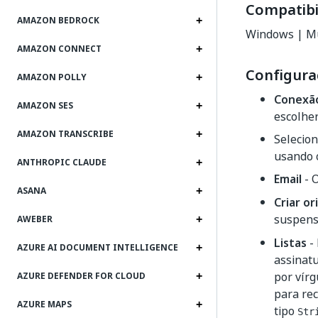
Compatibi
AMAZON BEDROCK
Windows | Mu
AMAZON CONNECT
Configura
AMAZON POLLY
Conexã
AMAZON SES
escolher
AMAZON TRANSCRIBE
Selecio
usando
ANTHROPIC CLAUDE
Email
- 
ASANA
Criar o
suspens
AWEBER
Listas
- 
AZURE AI DOCUMENT INTELLIGENCE
assinat
por vírg
AZURE DEFENDER FOR CLOUD
para rec
AZURE MAPS
tipo
Str