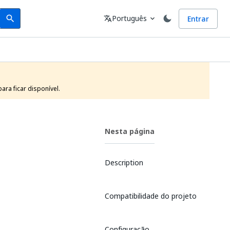
Search
Idioma
Português
Entrar
search
translate
expand_more
ra ficar disponível.
Nesta página
Description
Compatibilidade do projeto
Configuração