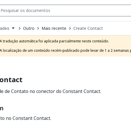
Outro
Mais recente
Create Contact
dades
own
e
A tradução automática foi aplicada parcialmente neste conteúdo.

t
A localização de um conteúdo recém-publicado pode levar de 1 a 2 semanas pa
Contact
ade de Contato no conector do Constant Contact.
on
to no Constant Contact.