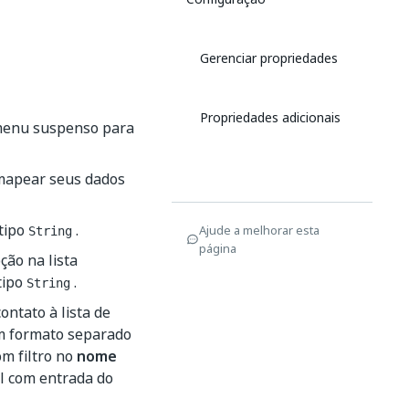
Gerenciar propriedades
Propriedades adicionais
 menu suspenso para
mapear seus dados
 tipo
.
Ajude a melhorar esta
String
página
ção na lista
tipo
.
String
ontato à lista de
um formato separado
m filtro no
nome
el com entrada do