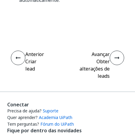
automaticamente.
Sim
Não
thumb_up
thumb_down
Anterior
Avançar
Criar
Obter
lead
alterações de
leads
Conectar
Precisa de ajuda?
Suporte
Quer aprender?
Academia UiPath
Tem perguntas?
Fórum do UiPath
Fique por dentro das novidades