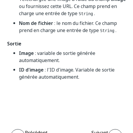
ou fournissez cette URL. Ce champ prend en
charge une entrée de type
.
String
Nom de fichier
: le nom du fichier. Ce champ
prend en charge une entrée de type
.
String
Sortie
Image
: variable de sortie générée
automatiquement.
ID d'image
: l'ID d'image. Variable de sortie
générée automatiquement.
Oui
Non
thumb_up
thumb_down
Précédent
Suivant