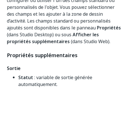
configurer ou utiliser l'un des champs standard ou
personnalisés de l'objet. Vous pouvez sélectionner
des champs et les ajouter à la zone de dessin
d’activité. Les champs standard ou personnalisés
ajoutés sont disponibles dans le panneau
Propriétés
(dans Studio Desktop) ou sous
Afficher les
propriétés supplémentaires
(dans Studio Web).
Propriétés supplémentaires
Sortie
Statut
: variable de sortie générée
automatiquement.
Oui
Non
thumb_up
thumb_down