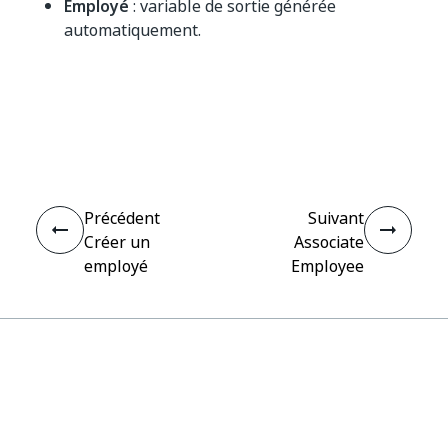
Employé
: variable de sortie générée
automatiquement.
Oui
Non
thumb_up
thumb_down
Précédent
Suivant
Créer un
Associate
employé
Employee
Connecter
Besoin d'aide ?
Assistance
Vous souhaitez apprendre ?
UiPath Academy
Vous avez des questions ?
UiPath Forum
Rester à jour