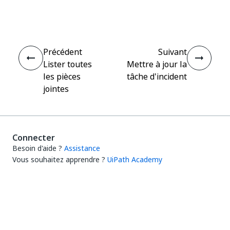
Oui
Non
thumb_up
thumb_down
Précédent
Suivant
Lister toutes
Mettre à jour la
les pièces
tâche d'incident
jointes
Connecter
Besoin d'aide ?
Assistance
Vous souhaitez apprendre ?
UiPath Academy
Vous avez des questions ?
UiPath Forum
Rester à jour