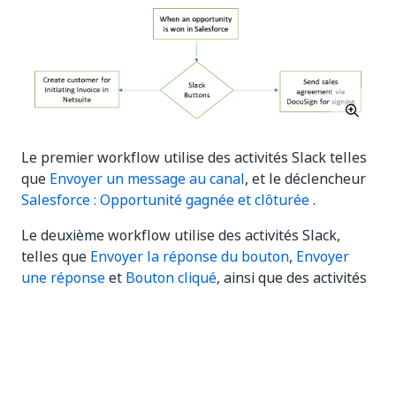
Le premier workflow utilise des activités Slack telles
que
Envoyer un message au canal
, et le déclencheur
Salesforce : Opportunité gagnée et clôturée
.
Le deuxième workflow utilise des activités Slack,
telles que
Envoyer la réponse du bouton
,
Envoyer
une réponse
et
Bouton cliqué
, ainsi que des activités
Salesforce, telles que
Obtenir le compte
,
Obtenir
l'opportunité
, et
Rechercher des enregistrements
,
une activité Oracle NetSuite
Créer un client de base
pour l'entreprise
et
Créer une enveloppe à l'aide de
Modèle
de DocuSign.