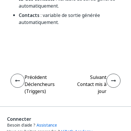
automatiquement.
Contacts
: variable de sortie générée
automatiquement.
Oui
Non
thumb_up
thumb_down
Précédent
Suivant
Déclencheurs
Contact mis à
(Triggers)
jour
Connecter
Besoin d'aide ?
Assistance