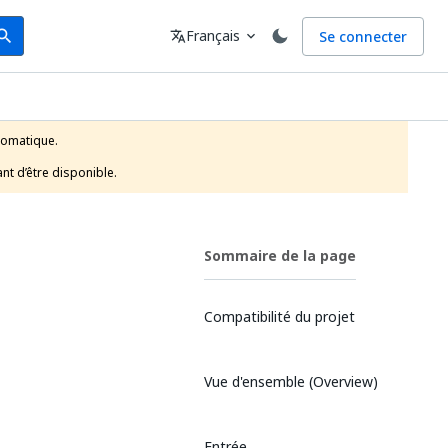
arch
Langue
Français
Se connecter
earch
translate
expand_more
tomatique.

nt d’être disponible.
Sommaire de la page
Compatibilité du projet
Vue d'ensemble (Overview)
Entrée