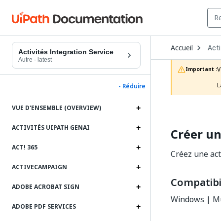
Ope
Accueil
Acti
Dro
Activités Integration Service
to
Autre
·
latest
choo
V
Important :
prod
L
- Réduire
VUE D'ENSEMBLE (OVERVIEW)
ACTIVITÉS UIPATH GENAI
Créer un
ACT! 365
Créez une act
ACTIVECAMPAIGN
Compatibil
ADOBE ACROBAT SIGN
Windows | Mu
ADOBE PDF SERVICES