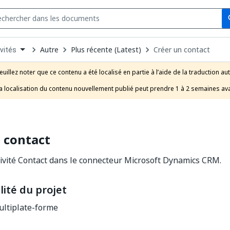
Se
s
n
Autre
Plus récente (Latest)
Créer un contact
vités
pdown
se
euillez noter que ce contenu a été localisé en partie à l’aide de la traduction au
uct
a localisation du contenu nouvellement publié peut prendre 1 à 2 semaines ava
 contact
ivité Contact dans le connecteur Microsoft Dynamics CRM.
ité du projet
ltiplate-forme