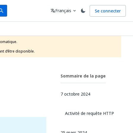
arch
Langue
Français
Se connecter
earch
translate
expand_more
tomatique.

nt d’être disponible.
Sommaire de la page
7 octobre 2024
Activité de requête HTTP
25 mars 2024