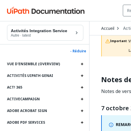
Ope
Accueil
Acti
Dro
Activités Integration Service
to
Autre
·
latest
choo
V
Important :
prod
L
- Réduire
VUE D'ENSEMBLE (OVERVIEW)
ACTIVITÉS UIPATH GENAI
Notes de
ACT! 365
Notes de versi
ACTIVECAMPAIGN
7 octobre
ADOBE ACROBAT SIGN
ADOBE PDF SERVICES
REMARQ