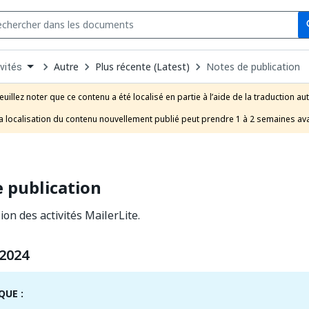
Se
s
n
Autre
Plus récente (Latest)
Notes de publication
vités
pdown
se
euillez noter que ce contenu a été localisé en partie à l’aide de la traduction au
uct
a localisation du contenu nouvellement publié peut prendre 1 à 2 semaines ava
 publication
on des activités MailerLite.
 2024
UE :