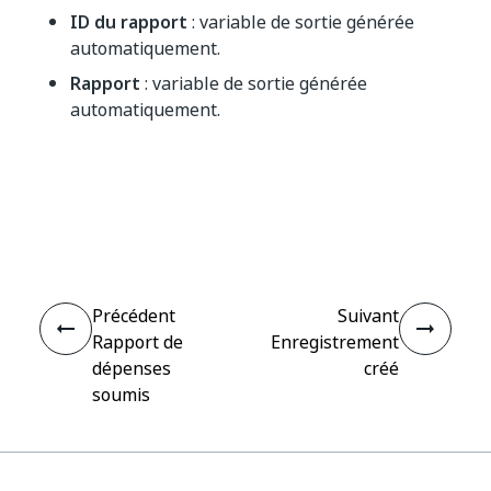
ID du rapport
: variable de sortie générée
automatiquement.
Rapport
: variable de sortie générée
automatiquement.
Oui
Non
thumb_up
thumb_down
Précédent
Suivant
Rapport de
Enregistrement
dépenses
créé
soumis