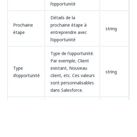
l’opportunité
Détails de la
Prochaine
prochaine étape à
string
étape
entreprendre avec
l’opportunité
Type de l'opportunité.
Par exemple, Client
Type
existant, Nouveau
string
d’opportunité
client, etc. Ces valeurs
sont personnalisables
dans Salesforce.
Saisissez jusqu'à
3 caractères du nom
pour sélectionner la
campagne, ou bien
ID de
saisissez l'ID de
campagne
dtl