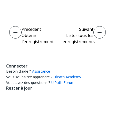
Oui
Non
thumb_up
thumb_down
Précédent
Suivant
Obtenir
Lister tous les
l'enregistrement
enregistrements
Connecter
Besoin d'aide ?
Assistance
Vous souhaitez apprendre ?
UiPath Academy
Vous avez des questions ?
UiPath Forum
Rester à jour