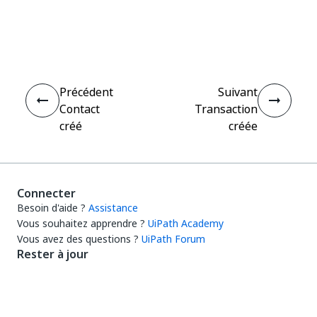
Oui
Non
thumb_up
thumb_down
Précédent
Suivant
Contact
Transaction
créé
créée
Connecter
Besoin d'aide ?
Assistance
Vous souhaitez apprendre ?
UiPath Academy
Vous avez des questions ?
UiPath Forum
Rester à jour