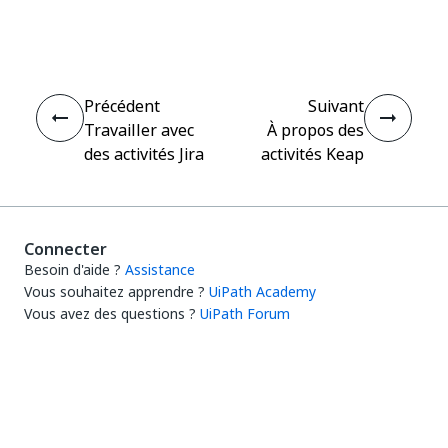
Oui
Non
thumb_up
thumb_down
Précédent
Suivant
Travailler avec
À propos des
des activités Jira
activités Keap
Connecter
Besoin d'aide ?
Assistance
Vous souhaitez apprendre ?
UiPath Academy
Vous avez des questions ?
UiPath Forum
Rester à jour