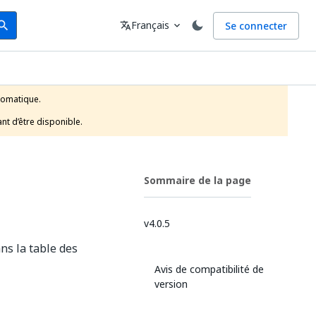
arch
Langue
Français
Se connecter
earch
translate
expand_more
tomatique.

nt d’être disponible.
Sommaire de la page
v4.0.5
ns la table des
Avis de compatibilité de
version