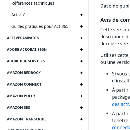
Références techniques
Date de publi
Activités
Avis de com
Guides pratiques pour Act 365
Cette version
description du
ACTIVECAMPAIGN
dernière versi
ADOBE ACROBAT SIGN
Utilisez cett
ADOBE PDF SERVICES
ou une versio
AMAZON BEDROCK
Si vous 
d'install
AMAZON CONNECT
À partir
AMAZON POLLY
packag
des acti
AMAZON SES
À partir
AMAZON TRANSCRIBE
fenêtre
connect