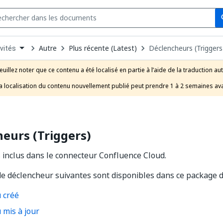
Se
s
n
Autre
Plus récente (Latest)
Déclencheurs (Triggers
vités
pdown
se
euillez noter que ce contenu a été localisé en partie à l’aide de la traduction au
uct
a localisation du contenu nouvellement publié peut prendre 1 à 2 semaines ava
eurs (Triggers)
inclus dans le connecteur Confluence Cloud.
 de déclencheur suivantes sont disponibles dans ce package d’a
 créé
 mis à jour