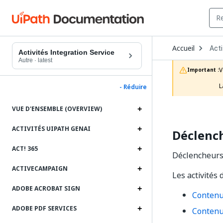
Ope
Accueil
Acti
Dro
Activités Integration Service
to
Autre
·
latest
choo
V
Important :
prod
L
- Réduire
VUE D'ENSEMBLE (OVERVIEW)
ACTIVITÉS UIPATH GENAI
Déclench
ACT! 365
Déclencheurs 
ACTIVECAMPAIGN
Les activités
ADOBE ACROBAT SIGN
Contenu
ADOBE PDF SERVICES
Contenu