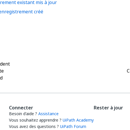
rement existant mis à jour
enregistrement créé
Oui
Non
thumb_up
thumb_down
édent
te
C
rd
Connecter
Rester à jour
Besoin d'aide ?
Assistance
Vous souhaitez apprendre ?
UiPath Academy
Vous avez des questions ?
UiPath Forum