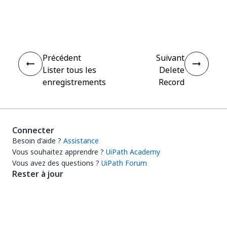
Oui
Non
thumb_up
thumb_down
Précédent
Suivant
Lister tous les
Delete
enregistrements
Record
Connecter
Besoin d'aide ?
Assistance
Vous souhaitez apprendre ?
UiPath Academy
Vous avez des questions ?
UiPath Forum
Rester à jour