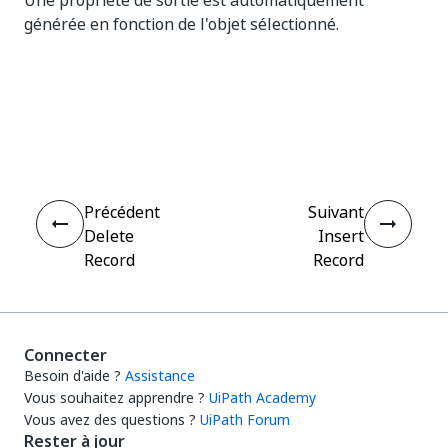
Une propriété de sortie est automatiquement
générée en fonction de l'objet sélectionné.
Oui
Non
thumb_up
thumb_down
Précédent
Suivant
Delete
Insert
Record
Record
Connecter
Besoin d'aide ?
Assistance
Vous souhaitez apprendre ?
UiPath Academy
Vous avez des questions ?
UiPath Forum
Rester à jour