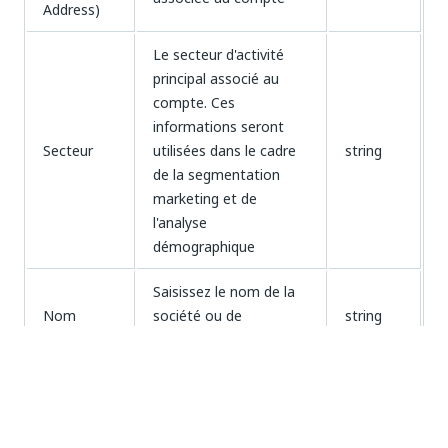
Address)
Le secteur d'activité
principal associé au
compte. Ces
informations seront
Secteur
utilisées dans le cadre
string
de la segmentation
marketing et de
l'analyse
démographique
Saisissez le nom de la
Nom
société ou de
string
l'entreprise
La structure de
Code de
propriété du compte
string
propriété
(public ou privé, par