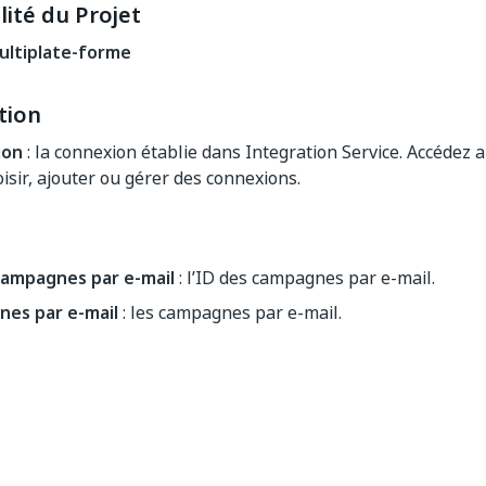
ité du Projet
ultiplate-forme
tion
ion
: la connexion établie dans Integration Service. Accédez
isir, ajouter ou gérer des connexions.
campagnes par e-mail
: l’ID des campagnes par e-mail.
es par e-mail
: les campagnes par e-mail.
Oui
Non
thumb_up
thumb_down