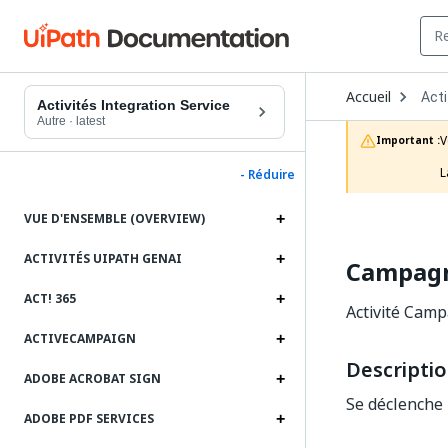
Ope
Accueil
Acti
Dro
Activités Integration Service
to
Autre
·
latest
choo
V
Important :
prod
L
- Réduire
VUE D'ENSEMBLE (OVERVIEW)
ACTIVITÉS UIPATH GENAI
Campagn
ACT! 365
Activité Camp
ACTIVECAMPAIGN
Descripti
ADOBE ACROBAT SIGN
Se déclenche 
ADOBE PDF SERVICES