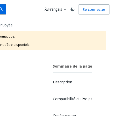
arch
Langue
Français
Se connecter
earch
translate
expand_more
envoyée
tomatique.

nt d’être disponible.
Sommaire de la page
Description
Compatibilité du Projet
Configuration