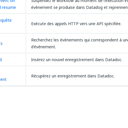
event on
Suspendez le workflow au moment de l'exécution e
d resume
événement se produise dans Datadog et reprennen
requête
Exécute des appels HTTP vers une API spécifiée.
Recherchez les événements qui correspondent à un
ts
d'événement.
d
Insérez un nouvel enregistrement dans Datadoc.
Récupérez un enregistrement dans Datadoc.
ment
Oui
Non
thumb_up
thumb_down