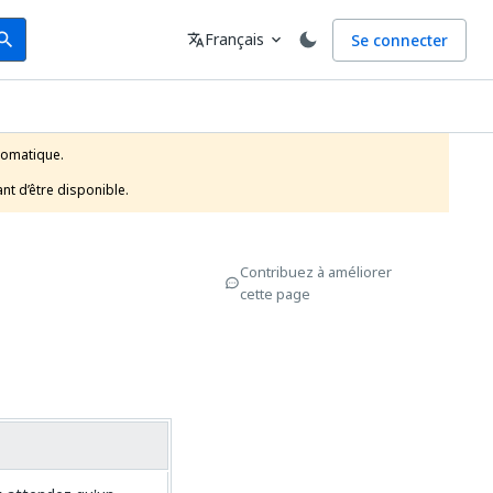
arch
Langue
Français
Se connecter
earch
translate
expand_more
tomatique.

nt d’être disponible.
Contribuez à améliorer
cette page