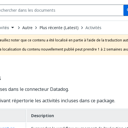
Se
s
n
Autre
Plus récente (Latest)
Activités
vités
pdown
se
euillez noter que ce contenu a été localisé en partie à l’aide de la traduction au
uct
a localisation du contenu nouvellement publié peut prendre 1 à 2 semaines ava
s
luses dans le connecteur Datadog.
ivant répertorie les activités incluses dans ce package.
Description