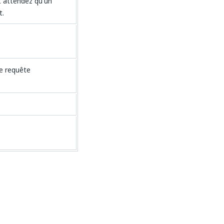
t attendez qu'un
t.
e requête