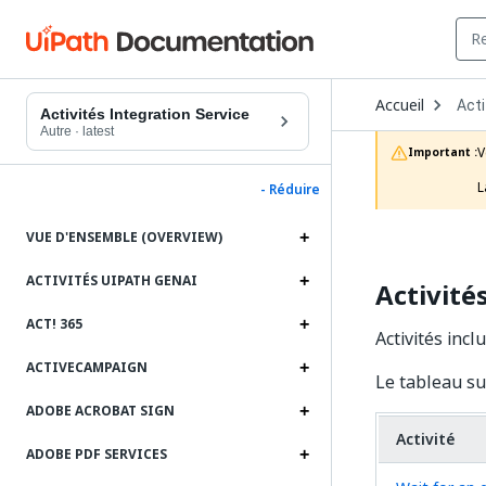
Ope
Accueil
Acti
Dro
Activités Integration Service
to
Autre
·
latest
choo
V
Important :
prod
L
- Réduire
VUE D'ENSEMBLE (OVERVIEW)
ACTIVITÉS UIPATH GENAI
Activité
ACT! 365
Activités inc
ACTIVECAMPAIGN
Le tableau su
ADOBE ACROBAT SIGN
Activité
ADOBE PDF SERVICES