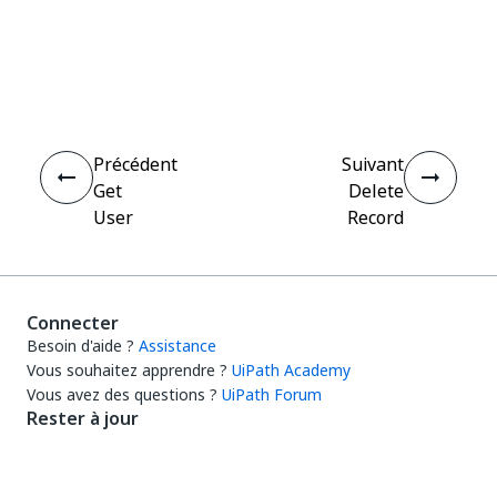
Oui
Non
thumb_up
thumb_down
Précédent
Suivant
Get
Delete
User
Record
Connecter
Besoin d'aide ?
Assistance
Vous souhaitez apprendre ?
UiPath Academy
Vous avez des questions ?
UiPath Forum
Rester à jour