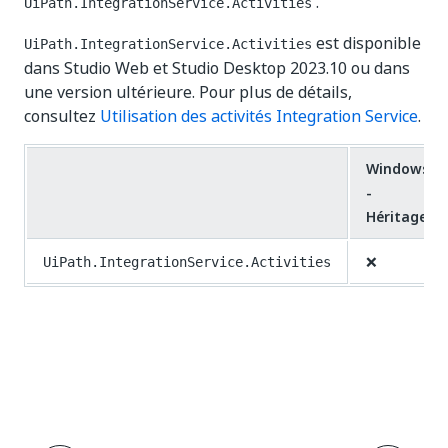
.
UiPath.IntegrationService.Activities
est disponible
UiPath.IntegrationService.Activities
dans Studio Web et Studio Desktop 2023.10 ou dans
une version ultérieure. Pour plus de détails,
consultez
Utilisation des activités Integration Service
.
Windows
-
Héritage
❌
UiPath.IntegrationService.Activities
Oui
Non
thumb_up
thumb_down