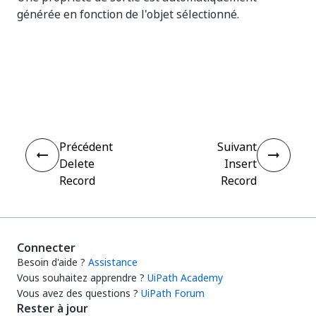
générée en fonction de l'objet sélectionné.
Oui
Non
thumb_up
thumb_down
Précédent
Suivant
Delete
Insert
Record
Record
Connecter
Besoin d'aide ?
Assistance
Vous souhaitez apprendre ?
UiPath Academy
Vous avez des questions ?
UiPath Forum
Rester à jour