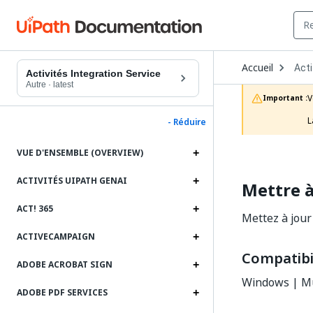
Ope
Accueil
Acti
Dro
Activités Integration Service
to
Autre
·
latest
choo
V
Important :
prod
L
- Réduire
VUE D'ENSEMBLE (OVERVIEW)
ACTIVITÉS UIPATH GENAI
Mettre à
ACT! 365
Mettez à jour
ACTIVECAMPAIGN
Compatibil
ADOBE ACROBAT SIGN
Windows | Mu
ADOBE PDF SERVICES