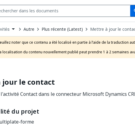
Se
s
n
Autre
Plus récente (Latest)
Mettre à jour le conta
vités
pdown
se
euillez noter que ce contenu a été localisé en partie à l’aide de la traduction au
uct
a localisation du contenu nouvellement publié peut prendre 1 à 2 semaines ava
 jour le contact
 l'activité Contact dans le connecteur Microsoft Dynamics CR
ité du projet
ltiplate-forme