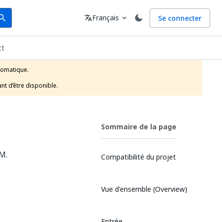
arch
Langue
Français
Se connecter
earch
translate
expand_more
ct
tomatique.

nt d’être disponible.
Sommaire de la page
M.
Compatibilité du projet
Vue d'ensemble (Overview)
Entrée