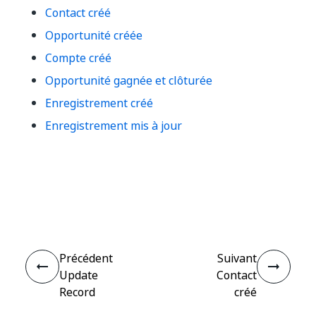
Contact créé
Opportunité créée
Compte créé
Opportunité gagnée et clôturée
Enregistrement créé
Enregistrement mis à jour
Oui
Non
thumb_up
thumb_down
Précédent
Suivant
Update
Contact
Record
créé